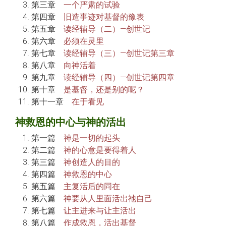
第三章
一个严肃的试验
第四章
旧造事迹对基督的豫表
第五章
读经辅导（二）—创世记
第六章
必须在灵里
第七章
读经辅导（三）—创世记第三章
第八章
向神活着
第九章
读经辅导（四）—创世记第四章
第十章
是基督，还是别的呢？
第十一章
在于看见
神救恩的中心与神的活出
第一篇
神是一切的起头
第二篇
神的心意是要得着人
第三篇
神创造人的目的
第四篇
神救恩的中心
第五篇
主复活后的同在
第六篇
神要从人里面活出祂自己
第七篇
让主进来与让主活出
第八篇
作成救恩，活出基督