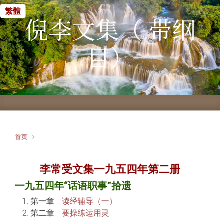
繁體
Skip to main content
倪李文集（ 带纲
目）
首页
李常受文集一九五四年第二册
一九五四年“话语职事”拾遗
第一章
读经辅导（一）
第二章
要操练运用灵